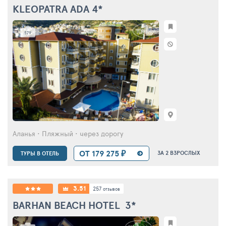
KLEOPATRA ADA
4*
579
Аланья • Пляжный • через дорогу
ОТ 179 275 ₽
ЗА 2 ВЗРОСЛЫХ
ТУРЫ В ОТЕЛЬ
3.51
257
отзывов
BARHAN BEACH HOTEL
3*