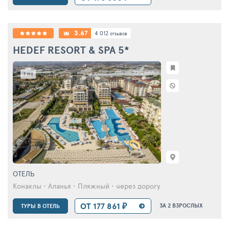
3.67
4 012
отзывов
HEDEF RESORT & SPA
5*
7 190
ОТЕЛЬ
Конаклы • Аланья • Пляжный • через дорогу
ОТ 177 861 ₽
ЗА 2 ВЗРОСЛЫХ
ТУРЫ В ОТЕЛЬ