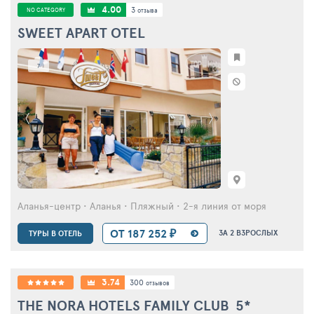
4.00
3
NO CATEGORY
отзыва
SWEET APART OTEL
7
Аланья-центр • Аланья • Пляжный • 2-я линия от моря
ОТ 187 252 ₽
ЗА 2 ВЗРОСЛЫХ
ТУРЫ В ОТЕЛЬ
3.74
300
отзывов
THE NORA HOTELS FAMILY CLUB
5*