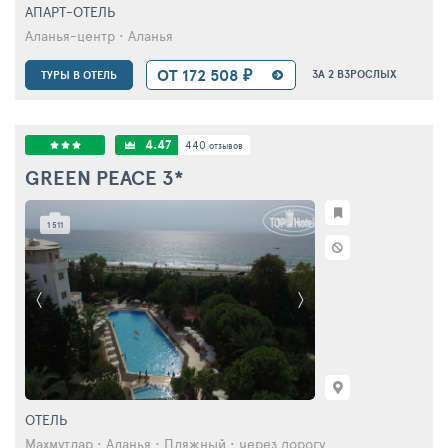
АПАРТ-ОТЕЛЬ
Аланья-центр • Аланья
ОТ 172 508 ₽
ЗА 2 ВЗРОСЛЫХ
ТУРЫ В ОТЕЛЬ
4.47
440
отзывов
GREEN PEACE
3*
1 511
ОТЕЛЬ
Махмутлар • Аланья • Пляжный • через дорогу