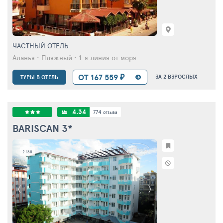
ЧАСТНЫЙ ОТЕЛЬ
Аланья • Пляжный • 1-я линия от моря
ОТ 167 559 ₽
ЗА 2 ВЗРОСЛЫХ
ТУРЫ В ОТЕЛЬ
4.34
774
отзыва
BARISCAN
3*
2 168