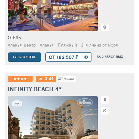
ОТЕЛЬ
Аланья-центр • Аланья • Пляжный • 2-я линия от моря
ОТ 182 507 ₽
ЗА 2 ВЗРОСЛЫХ
ТУРЫ В ОТЕЛЬ
3.49
317
отзывов
INFINITY BEACH
4*
917