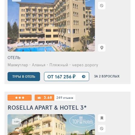
ОТЕЛЬ
Махмутлар • Аланья • Пляжный • через дорогу
ОТ 167 256 ₽
ЗА 2 ВЗРОСЛЫХ
ТУРЫ В ОТЕЛЬ
3.68
249
отзывов
ROSELLA APART & HOTEL
3*
1 091