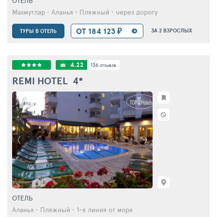
ОТЕЛЬ
Махмутлар • Аланья • Пляжный • через дорогу
ОТ 184 123 ₽
ЗА 2 ВЗРОСЛЫХ
ТУРЫ В ОТЕЛЬ
4.22
136
отзывов
REMI HOTEL
4*
590
ОТЕЛЬ
Аланья • Пляжный • 1-я линия от моря