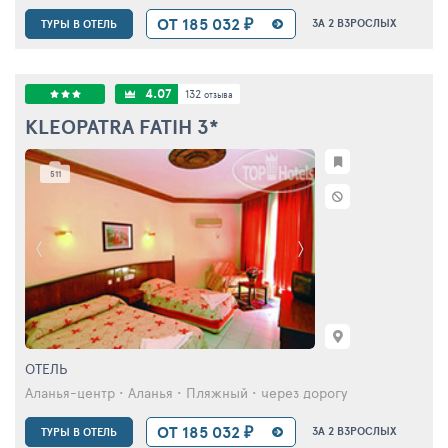
ОТ 185 032 ₽
ЗА 2 ВЗРОСЛЫХ
ТУРЫ В ОТЕЛЬ
4.07
132
отзыва
KLEOPATRA FATIH
3*
511
ОТЕЛЬ
Аланья-центр • Аланья • Пляжный • через дорогу
ОТ 185 032 ₽
ЗА 2 ВЗРОСЛЫХ
ТУРЫ В ОТЕЛЬ