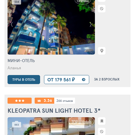
534
МИНИ-ОТЕЛЬ
Аланья
ОТ 179 561 ₽
ЗА 2 ВЗРОСЛЫХ
ТУРЫ В ОТЕЛЬ
3.36
266
отзывов
KLEOPATRA SUN LIGHT HOTEL
3*
883