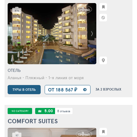
876
ОТЕЛЬ
Аланья • Пляжный • 1-я линия от моря
ОТ 188 567 ₽
ЗА 2 ВЗРОСЛЫХ
ТУРЫ В ОТЕЛЬ
5.00
8
NO CATEGORY
отзывов
COMFORT SUITES
97