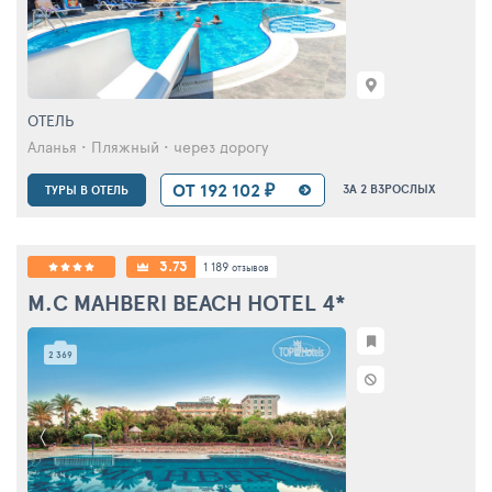
ОТЕЛЬ
Аланья • Пляжный • через дорогу
ОТ 192 102 ₽
ЗА 2 ВЗРОСЛЫХ
ТУРЫ В ОТЕЛЬ
3.73
1 189
отзывов
M.C MAHBERI BEACH HOTEL
4*
2 369