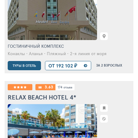
ГОСТИНИЧНЫЙ КОМПЛЕКС
Конаклы • Аланья • Пляжный • 2-я линия от моря
ОТ 192 102 ₽
ЗА 2 ВЗРОСЛЫХ
ТУРЫ В ОТЕЛЬ
3.63
174
отзыва
RELAX BEACH HOTEL
4*
783