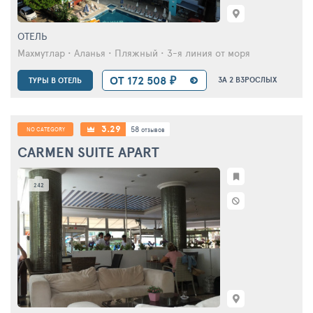
ОТЕЛЬ
Махмутлар • Аланья • Пляжный • 3-я линия от моря
ОТ 172 508 ₽
ЗА 2 ВЗРОСЛЫХ
ТУРЫ В ОТЕЛЬ
3.29
58
NO CATEGORY
отзывов
CARMEN SUITE APART
242