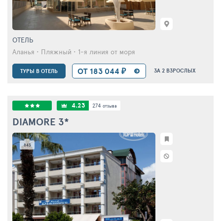
ОТЕЛЬ
Аланья • Пляжный • 1-я линия от моря
ОТ 183 044 ₽
ЗА 2 ВЗРОСЛЫХ
ТУРЫ В ОТЕЛЬ
4.23
274
отзыва
DIAMORE
3*
843