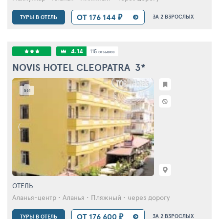
ОТ 176 144 ₽
ЗА 2 ВЗРОСЛЫХ
ТУРЫ В ОТЕЛЬ
4.14
115
отзывов
NOVIS HOTEL CLEOPATRA
3*
561
ОТЕЛЬ
Аланья-центр • Аланья • Пляжный • через дорогу
ОТ 176 600 ₽
ЗА 2 ВЗРОСЛЫХ
ТУРЫ В ОТЕЛЬ