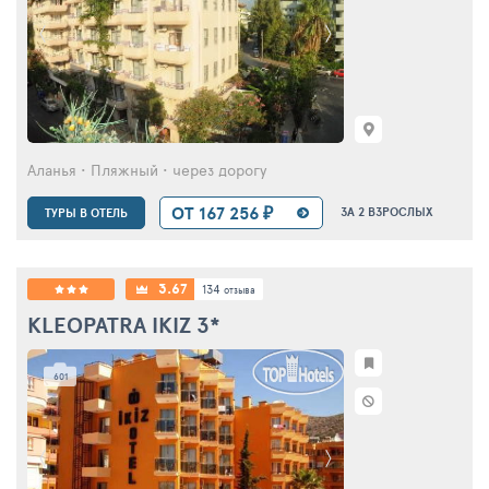
Аланья • Пляжный • через дорогу
ОТ 167 256 ₽
ЗА 2 ВЗРОСЛЫХ
ТУРЫ В ОТЕЛЬ
3.67
134
отзыва
KLEOPATRA IKIZ
3*
601