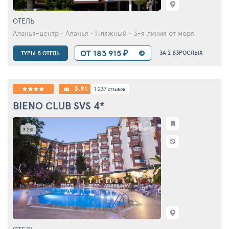
ОТЕЛЬ
Аланья-центр • Аланья • Пляжный • 3-я линия от моря
ОТ 183 915 ₽
ЗА 2 ВЗРОСЛЫХ
ТУРЫ В ОТЕЛЬ
3.91
1 237
отзывов
BIENO CLUB SVS
4*
3 210