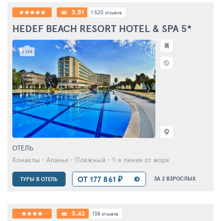
3.51
1 520
отзывов
HEDEF BEACH RESORT HOTEL & SPA
5*
3 365
ОТЕЛЬ
Конаклы • Аланья • Пляжный • 1-я линия от моря
ОТ 177 861 ₽
ЗА 2 ВЗРОСЛЫХ
ТУРЫ В ОТЕЛЬ
3.42
138
отзывов