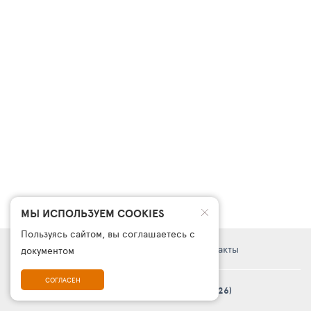
МЫ ИСПОЛЬЗУЕМ COOKIES
Пользуясь сайтом, вы соглашаетесь с
Правовая информация
Поддержка
Контакты
документом
СОГЛАСЕН
© Платформа «ТурСайт Про» в.5.2.0 (2003 - 2026)